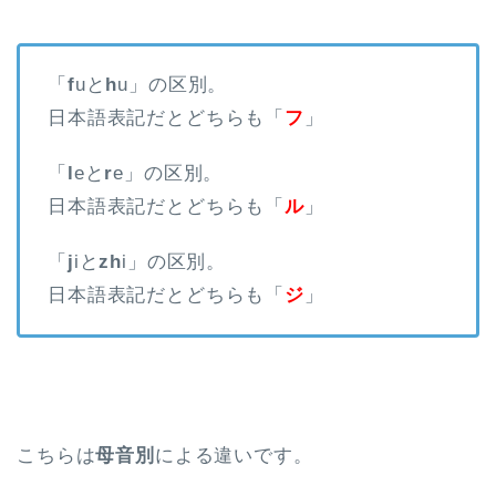
「
f
uと
h
u」の区別。
日本語表記だとどちらも「
フ
」
「
l
eと
r
e」の区別。
日本語表記だとどちらも「
ル
」
「
j
iと
zh
i」の区別。
日本語表記だとどちらも「
ジ
」
こちらは
母音別
による違いです。