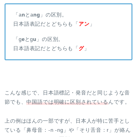
「a
n
とa
ng
」の区別。
日本語表記だとどちらも「
アン
」
「g
e
とg
u
」の区別。
日本語表記だとどちらも「
グ
」
こんな感じで、日本語標記・発音だと同じような音
節でも、
中国語では明確に区別されている
んです。
上の例はほんの一部ですが、日本人が特に苦手とし
ている「鼻母音：-n -ng」や「そり舌音：r」が絡ん