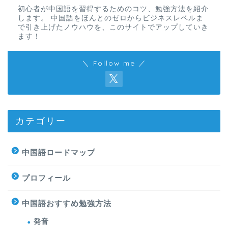
初心者が中国語を習得するためのコツ、勉強方法を紹介
します。 中国語をほんとのゼロからビジネスレベルま
で引き上げたノウハウを、このサイトでアップしていき
ます！
＼ Follow me ／
カテゴリー
中国語ロードマップ
プロフィール
中国語おすすめ勉強方法
発音