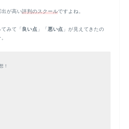
露出が高い
評判のスクール
ですよね。
ってみて「
良い点
」「
悪い点
」が見えてきたの
介。
想！