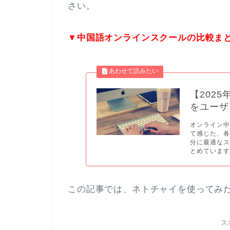
さい。
▼中国語オンラインスクールの比較ま
【202
をユーザ
オンライン中
て感じた、
分に最適な
とめています。
この記事では、ネトチャイを使ってみ
ス