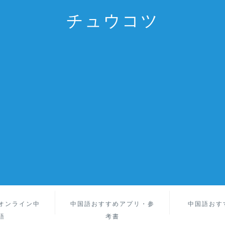
チュウコツ
オンライン中
中国語おすすめアプリ・参
中国語おす
語
考書