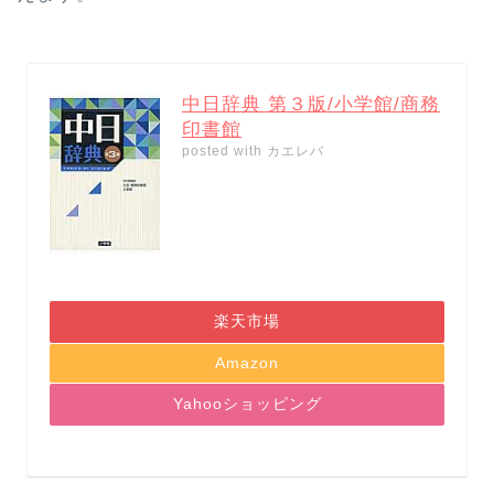
中日辞典 第３版/小学館/商務
印書館
posted with
カエレバ
楽天市場
Amazon
Yahooショッピング