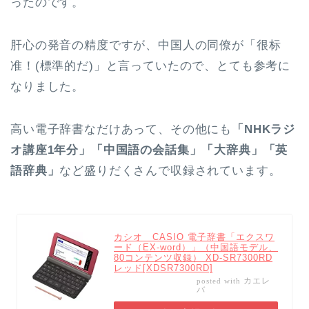
ったのです。
肝心の発音の精度ですが、中国人の同僚が「很标
准！(標準的だ)」と言っていたので、とても参考に
なりました。
高い電子辞書なだけあって、その他にも
「NHKラジ
オ講座1年分」「中国語の会話集」「大辞典」「英
語辞典」
など盛りだくさんで収録されています。
カシオ CASIO 電子辞書「エクスワ
ード（EX-word）」（中国語モデル、
80コンテンツ収録） XD-SR7300RD
レッド[XDSR7300RD]
カエレ
posted with
バ