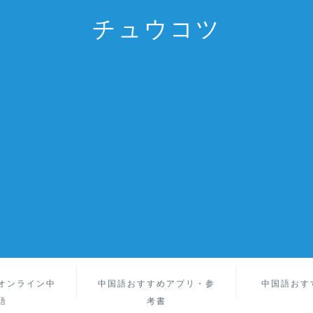
チュウコツ
オンライン中
中国語おすすめアプリ・参
中国語おす
語
考書