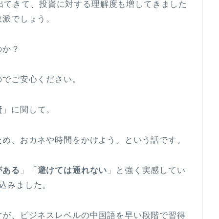
みも出てきて、投資に対する理解度も増してきました
数派でしょう。
のか？
のでご安心ください。
資
」に関して。
ため、おカネや時間をかけよう。という話です。
がある
」「
避けては通れない
」と強く実感してい
込みました。
すが、ビジネスレベルの中国語を早い段階で習得