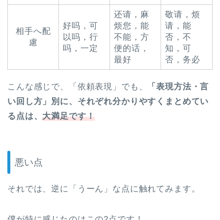
还请，麻
敬请，烦
好吗，可
烦您，能
请，能
相手へ配
以吗，行
不能，方
否，不
慮
吗，一定
便的话，
知，可
最好
否，务必
こんな感じで、「依頼表現」でも、
「表現方法・言
い回し方」別に、それぞれ分かりやすくまとめてい
る点は、
大満足です！
悪い点
それでは、逆に「うーん」な点に触れてみます。
僕が特に感じたのはこの2点です！