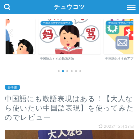
チュウコツ
方法
中国語おすすめアプリ・参考書
中国語教室・オンライン中
強方法
中国語おすすめアプリ・参考書
中国語教室・オンライ
参考書
中国語にも敬語表現はある！【大人な
ら使いたい中国語表現】を使ってみた
のでレビュー
2022年2月17日