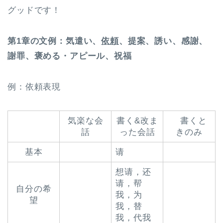
グッドです！
第1章の文例：気遣い、
依頼
、提案、誘い、感謝、
謝罪、褒める・アピール、祝福
例：依頼表現
気楽な会
書く&改ま
書くと
話
った会話
きのみ
基本
请
想请，还
请，帮
自分の希
我，为
望
我，替
我，代我