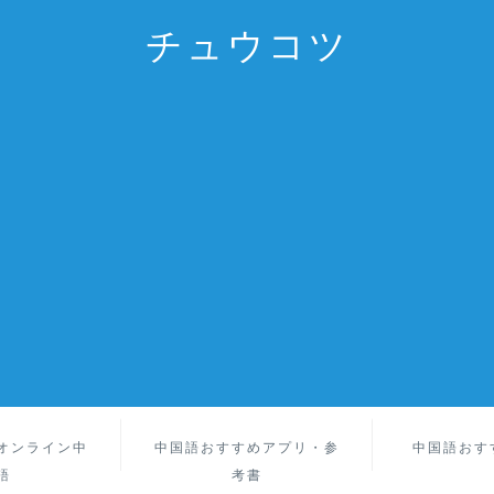
チュウコツ
オンライン中
中国語おすすめアプリ・参
中国語おす
語
考書