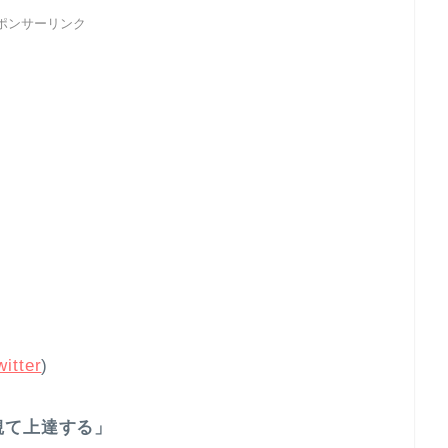
ポンサーリンク
itter
)
観て上達する」