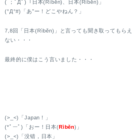
( ；ﾟДﾟ)「日本(Rìběn)、日本(Rìběn)」
(°Д°#)「あ”ー！どこやねん？」
7,8回「日本(Rìběn)」と言っても聞き取ってもらえ
ない・・・
最終的に僕はこう言いました・・・
(>_<)「Japan！」
(*ﾟーﾟ)「おー！日本(
Rìběn
)」
(>_<)「没错，日本」