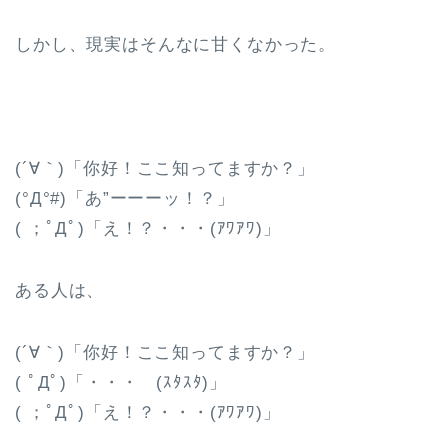
しかし、現実はそんなに甘くなかった。
(´∀｀)「你好！ここ知ってますか？」
(°Д°#)「あ”ーーーッ！？」
( ；ﾟДﾟ)「え！？・・・(ｱﾜｱﾜ)」
ある人は、
(´∀｀)「你好！ここ知ってますか？」
( ﾟДﾟ)「・・・ (ｽﾀｽﾀ)」
( ；ﾟДﾟ)「え！？・・・(ｱﾜｱﾜ)」