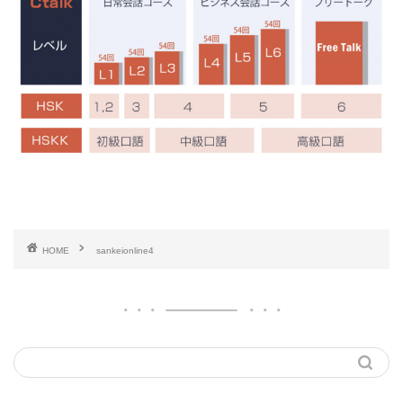
HOME
sankeionline4