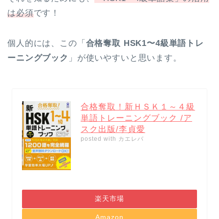
は必須
です！
個人的には、この「
合格奪取 HSK1〜4級単語トレ
ーニングブック
」が使いやすいと思います。
合格奪取！新ＨＳＫ１～４級
単語トレーニングブック /ア
スク出版/李貞愛
posted with
カエレバ
楽天市場
Amazon