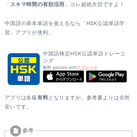
「
スキマ時間の有効活用
」コレ超絶大切ですよ！
中国語の基本単語を覚えるなら「HSK公認単語学
習」アプリが便利。
中国語検定HSK公認単語トレーニ
ング
無料
posted with
アプリーチ
アプリは各級
有料
となりますが、参考書よりは全然
安いです。