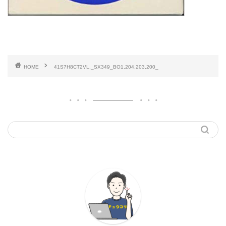
HOME
41S7H8CT2VL._SX349_BO1,204,203,200_