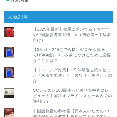
HSK対策
人気記事
【2025年最新】効果に差がでる！おすす
め中国語参考書10選＋α（初心者〜中級者
向け）
【3か月・249点で合格】ゼロから勉強し
てHSK4級レベルを身につけるために必要
なこととは？
【リスニング対策】HSK4級過去問を使っ
た「ある学習法」と「裏ワザ」を詳しく紹
介！
CCレッスン100回使った感想を率直にレ
ビュー！中国語オンラインスクール内での
評判は？
中国語発音の参考書【日本人のための 中
国語発音完全教本】を使ってみたのでレビ