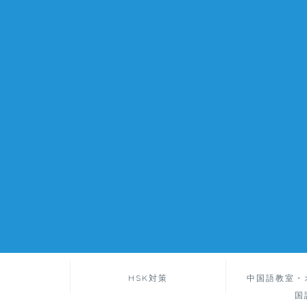
HSK対策
中国語教室・
国