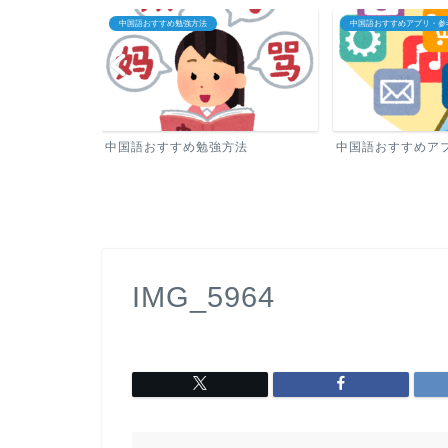
中国語おすすめ勉強方法
中国語おすすめアプリ・参
中国語おすすめ勉強方法
中国語おすすめア
IMG_5964