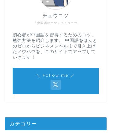
チュウコツ
「中国語のコツ」チュウコツ
初心者が中国語を習得するためのコツ、
勉強方法を紹介します。 中国語をほんと
のゼロからビジネスレベルまで引き上げ
たノウハウを、このサイトでアップして
いきます！
＼ Follow me ／
カテゴリー