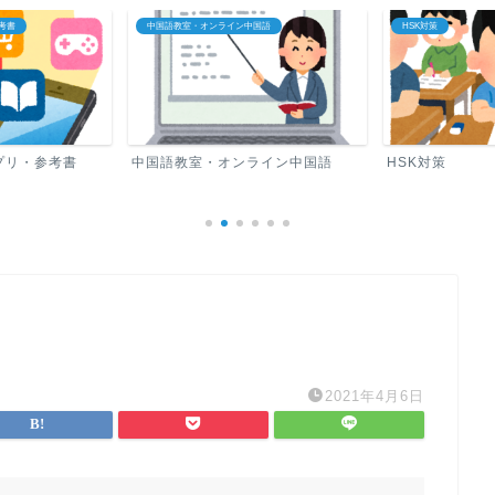
考書
中国語教室・オンライン中国語
HSK対策
プリ・参考書
中国語教室・オンライン中国語
HSK対策
2021年4月6日