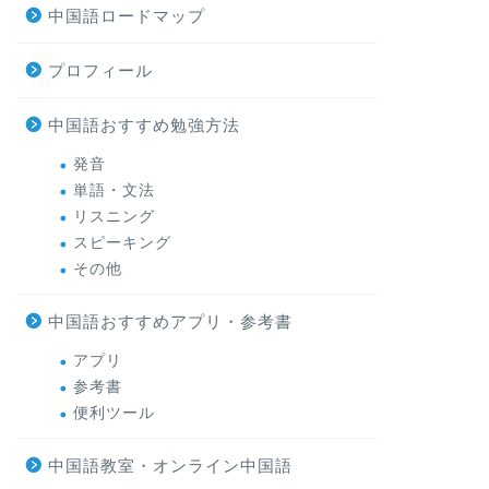
中国語ロードマップ
プロフィール
中国語おすすめ勉強方法
発音
単語・文法
リスニング
スピーキング
その他
中国語おすすめアプリ・参考書
アプリ
参考書
便利ツール
中国語教室・オンライン中国語