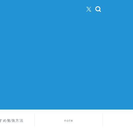
すめ勉強方法
note