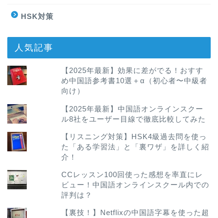
HSK対策
人気記事
【2025年最新】効果に差がでる！おすす
め中国語参考書10選＋α（初心者〜中級者
向け）
【2025年最新】中国語オンラインスクー
ル8社をユーザー目線で徹底比較してみた
【リスニング対策】HSK4級過去問を使っ
た「ある学習法」と「裏ワザ」を詳しく紹
介！
CCレッスン100回使った感想を率直にレ
ビュー！中国語オンラインスクール内での
評判は？
【裏技！】Netflixの中国語字幕を使った超