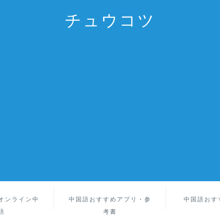
チュウコツ
オンライン中
中国語おすすめアプリ・参
中国語おす
語
考書