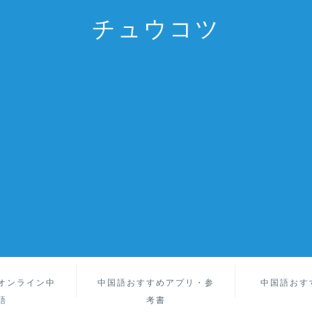
チュウコツ
オンライン中
中国語おすすめアプリ・参
中国語おす
語
考書