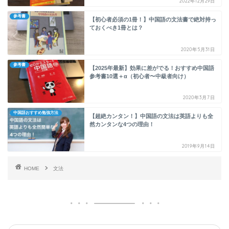
2022年12月29日
参考書
【初心者必須の1冊！】中国語の文法書で絶対持っ
ておくべき1冊とは？
2020年5月31日
参考書
【2025年最新】効果に差がでる！おすすめ中国語
参考書10選＋α（初心者〜中級者向け）
2020年3月7日
中国語おすすめ勉強方法
【超絶カンタン！】中国語の文法は英語よりも全
然カンタンな4つの理由！
2019年9月14日
HOME
文法