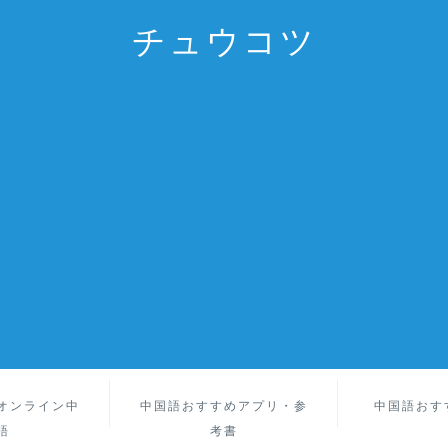
チュウコツ
オンライン中
中国語おすすめアプリ・参
中国語おす
語
考書