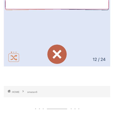
HOME
smatan6