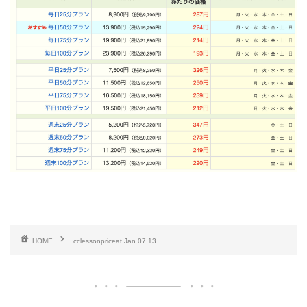
HOME
cclessonpriceat Jan 07 13