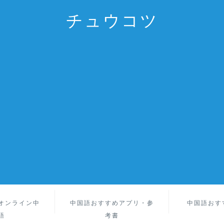
チュウコツ
オンライン中
中国語おすすめアプリ・参
中国語おす
語
考書