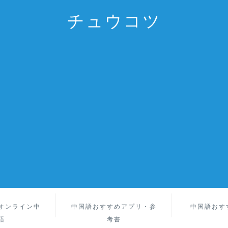
チュウコツ
オンライン中
中国語おすすめアプリ・参
中国語おす
語
考書