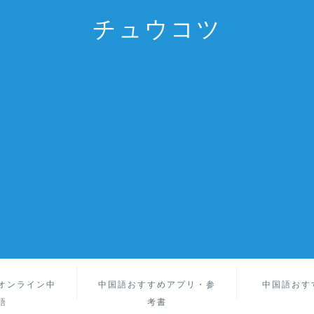
チュウコツ
オンライン中
中国語おすすめアプリ・参
中国語おす
語
考書