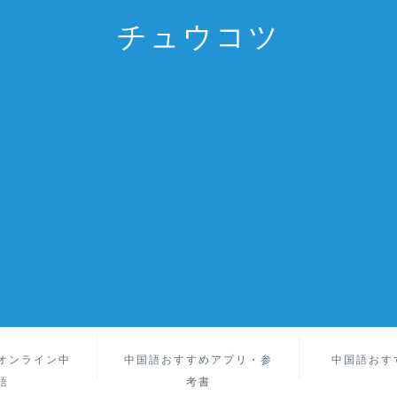
チュウコツ
オンライン中
中国語おすすめアプリ・参
中国語おす
語
考書