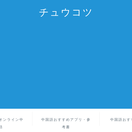
チュウコツ
オンライン中
中国語おすすめアプリ・参
中国語おす
語
考書