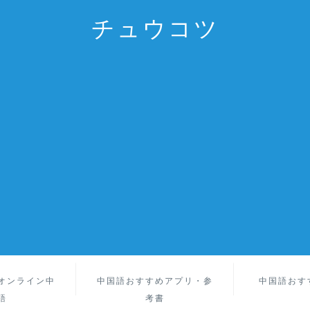
チュウコツ
オンライン中
中国語おすすめアプリ・参
中国語おす
語
考書