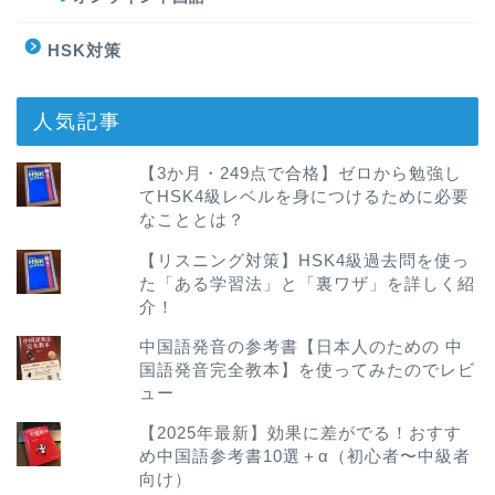
HSK対策
人気記事
【3か月・249点で合格】ゼロから勉強し
てHSK4級レベルを身につけるために必要
なこととは？
【リスニング対策】HSK4級過去問を使っ
た「ある学習法」と「裏ワザ」を詳しく紹
介！
中国語発音の参考書【日本人のための 中
国語発音完全教本】を使ってみたのでレビ
ュー
【2025年最新】効果に差がでる！おすす
め中国語参考書10選＋α（初心者〜中級者
向け）