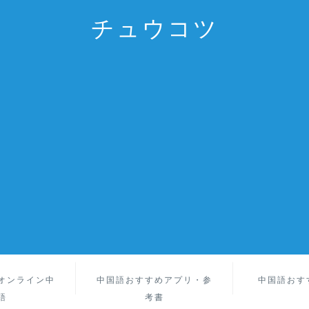
チュウコツ
オンライン中
中国語おすすめアプリ・参
中国語おす
語
考書