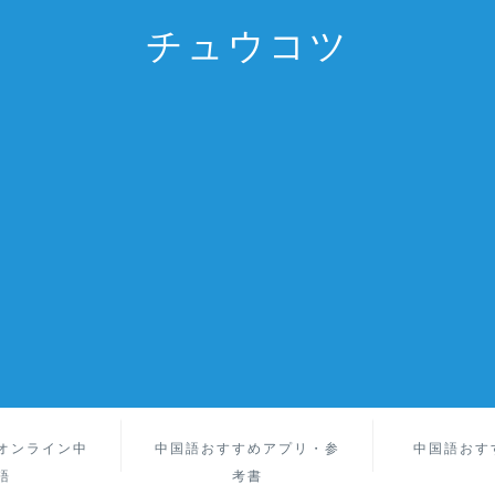
チュウコツ
オンライン中
中国語おすすめアプリ・参
中国語おす
語
考書