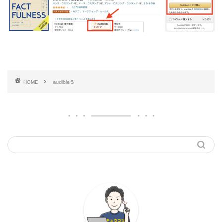
HOME
audible５