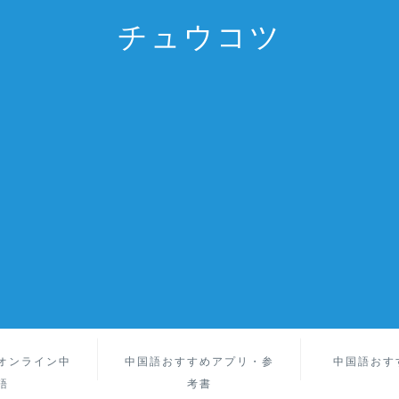
チュウコツ
オンライン中
中国語おすすめアプリ・参
中国語おす
語
考書