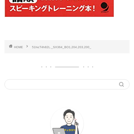
HOME
51hicT4h82L._SX364_BO1,204,203,200_