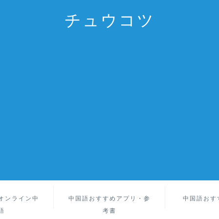
チュウコツ
オンライン中
中国語おすすめアプリ・参
中国語おす
語
考書