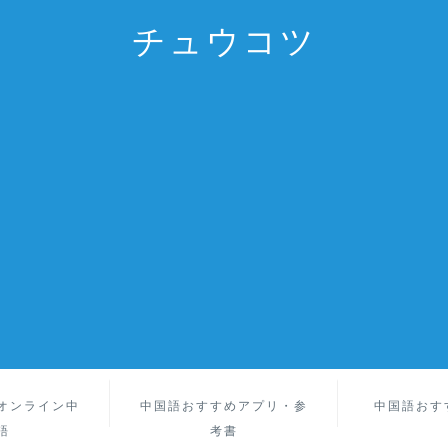
チュウコツ
オンライン中
中国語おすすめアプリ・参
中国語おす
語
考書