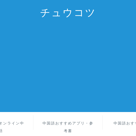
チュウコツ
オンライン中
中国語おすすめアプリ・参
中国語おす
語
考書