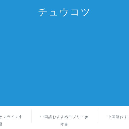
チュウコツ
オンライン中
中国語おすすめアプリ・参
中国語おす
語
考書