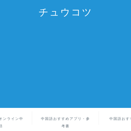
チュウコツ
オンライン中
中国語おすすめアプリ・参
中国語おす
語
考書