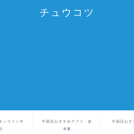
チュウコツ
オンライン中
中国語おすすめアプリ・参
中国語おす
語
考書