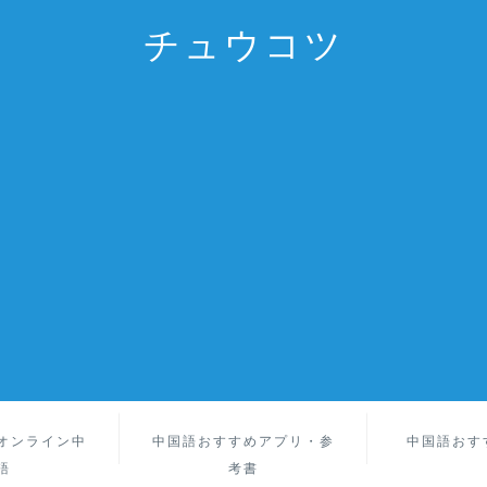
チュウコツ
オンライン中
中国語おすすめアプリ・参
中国語おす
語
考書