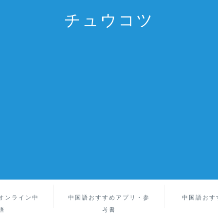
チュウコツ
オンライン中
中国語おすすめアプリ・参
中国語おす
語
考書