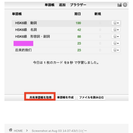
HOME
Screenshot at Aug 03 14-37-43のコピー